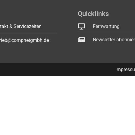
Quicklinks
takt & Servicezeiten
Fernwartung
Newsletter abonnie
trieb@compnetgmbh.de
Impress