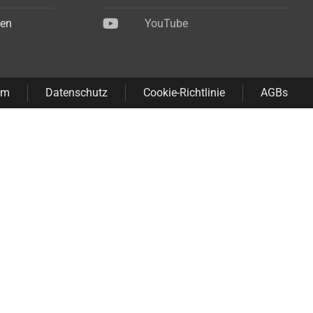
ren
YouTube
um
Datenschutz
Cookie-Richtlinie
AGBs