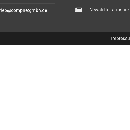
Newsletter abonnie
trieb@compnetgmbh.de
Impress