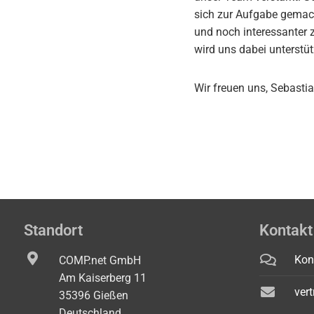
sich zur Aufgabe gemac
und noch interessanter 
wird uns dabei unterstü
Wir freuen uns, Sebast
Standort
Kontakt
Kon
COMP.net GmbH
Am Kaiserberg 11
ver
35396 Gießen
Deutschland