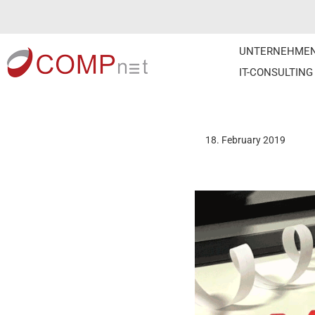
Skip
UNTERNEHME
to
IT-CONSULTING
content
18. February 2019