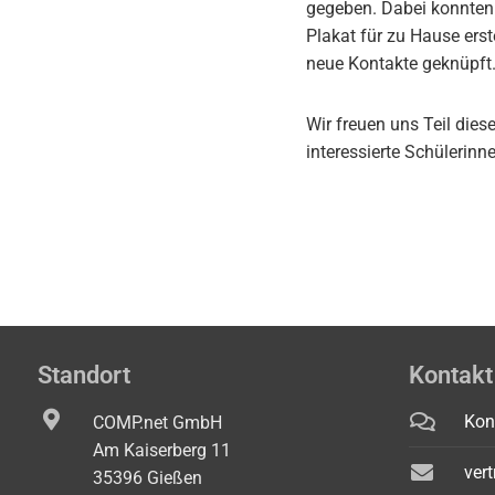
gegeben. Dabei konnten
Plakat für zu Hause er
neue Kontakte geknüpft
Wir freuen uns Teil die
interessierte Schülerinn
Standort
Kontakt
Kon
COMP.net GmbH
Am Kaiserberg 11
ver
35396 Gießen