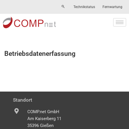
Technikstatus
Fernwartung
Skip
to
content
Betriebsdatenerfassung
Standort
COMP.net GmbH
Am Kaiserberg 11
35396 Gießen