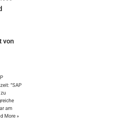
d
t von
AP
zeit: “SAP
 zu
greiche
gar am
d More »