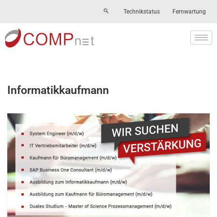
Technikstatus
Fernwartung
Skip
to
content
Informatikkaufmann