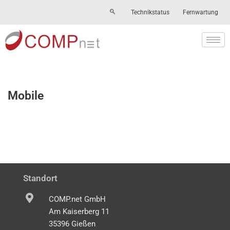
Technikstatus
Fernwartung
Skip
to
content
Mobile
Standort
COMP.net GmbH
Am Kaiserberg 11
35396 Gießen