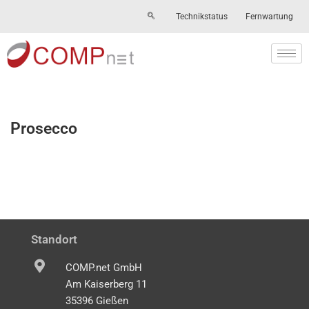
Technikstatus
Fernwartung
Skip
to
content
Prosecco
Standort
COMP.net GmbH
Am Kaiserberg 11
35396 Gießen