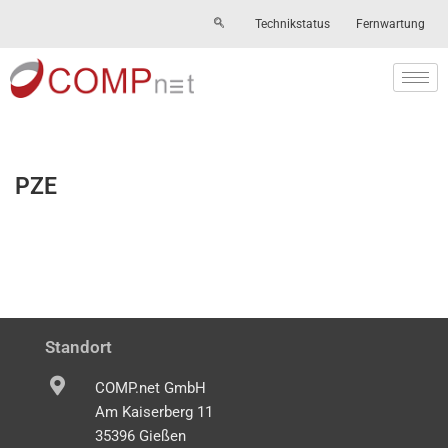
Technikstatus
Fernwartung
Skip
to
content
PZE
Standort
COMP.net GmbH
Am Kaiserberg 11
35396 Gießen