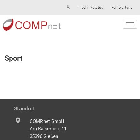
Technikstatus
Fernwartung
Skip
to
content
Sport
Standort
COMP.net GmbH
Am Kaiserberg 11
35396 Gießen