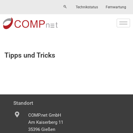
Technikstatus
Fernwartung
Skip
to
content
Tipps und Tricks
Standort
COMP.net GmbH
Am Kaiserberg 11
35396 Gießen