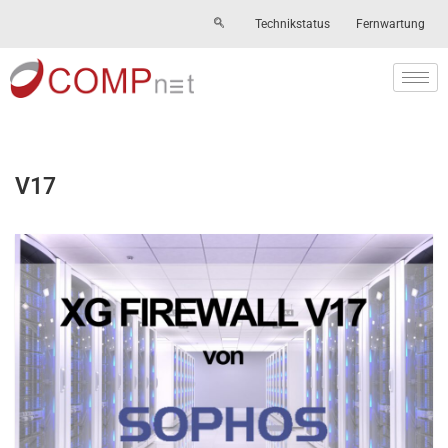
Technikstatus
Fernwartung
Skip
to
content
V17