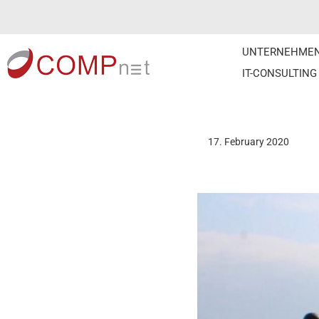
Skip
UNTERNEHME
to
IT-CONSULTING
content
17. February 2020