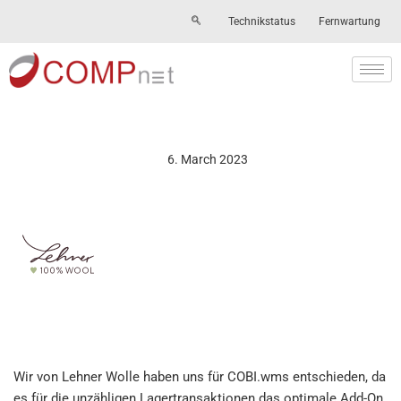
Technikstatus
Fernwartung
Skip
to
content
6. March 2023
Wir von Lehner Wolle haben uns für COBI.wms entschieden, da
es für die unzähligen Lagertransaktionen das optimale Add-On