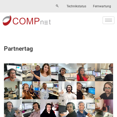
Technikstatus
Fernwartung
Skip
to
content
Partnertag