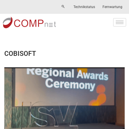
Technikstatus
Fernwartung
Skip
to
content
COBISOFT